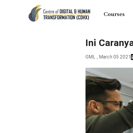
Courses
Ini Carany
GML
,
March 05 2021