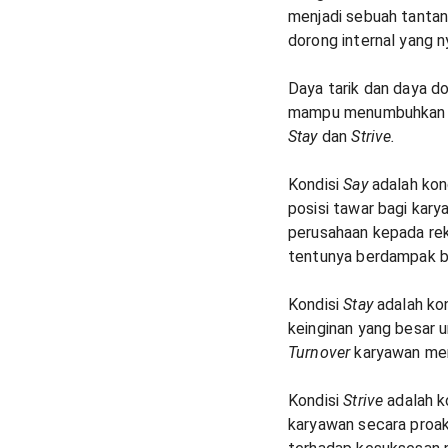
menjadi sebuah tantan
dorong internal yang 
Daya tarik dan daya 
mampu menumbuhkan si
Stay
dan
Strive.
Kondisi
Say
adalah kon
posisi tawar bagi kar
perusahaan kepada rek
tentunya berdampak b
Kondisi
Stay
adalah kon
keinginan yang besar u
Turnover
karyawan men
Kondisi
Strive
adalah k
karyawan secara proak