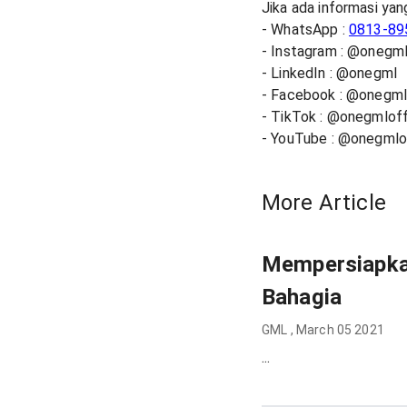
Jika ada informasi yan
- WhatsApp :
0813-89
- Instagram : @onegm
- LinkedIn : @onegml
- Facebook : @onegmlo
- TikTok : @onegmloff
- YouTube : @onegmlof
More Article
Mempersiapka
Bahagia
GML
,
March 05 2021
...