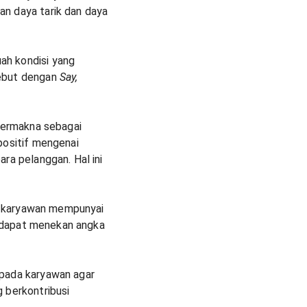
n daya tarik dan daya
ah kondisi yang
sebut dengan
Say,
bermakna sebagai
positif mengenai
ra pelanggan. Hal ini
ar karyawan mempunyai
ni dapat menekan angka
pada karyawan agar
 berkontribusi