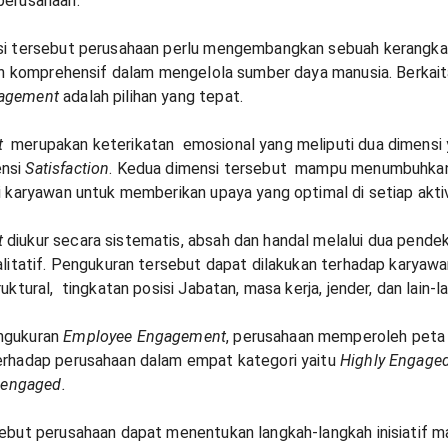
perusahaan.
si tersebut perusahaan perlu mengembangkan sebuah kerangka
dan komprehensif dalam mengelola sumber daya manusia. Berkaita
agement
adalah pilihan yang tepat.
t
merupakan keterikatan emosional yang meliputi dua dimensi 
ensi
Satisfaction
. Kedua dimensi tersebut mampu menumbuhkan g
 karyawan untuk memberikan upaya yang optimal di setiap aktiv
t
diukur secara sistematis, absah dan handal melalui dua pende
alitatif. Pengukuran tersebut dapat dilakukan terhadap karyaw
ktural, tingkatan posisi Jabatan, masa kerja, jender, dan lain-la
ngukuran
Employee Engagement
, perusahaan memperoleh peta 
erhadap perusahaan dalam empat kategori yaitu
Highly Engaged
sengaged.
ebut perusahaan dapat menentukan langkah-langkah inisiatif m