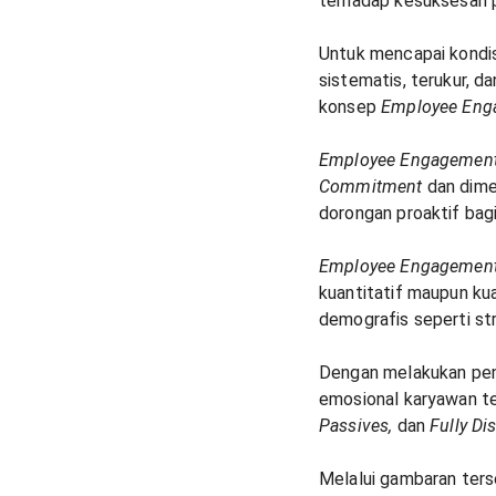
terhadap kesuksesan 
Untuk mencapai kondi
sistematis, terukur, 
konsep
Employee Eng
Employee Engagemen
Commitment
dan dim
dorongan proaktif bagi
Employee Engagemen
kuantitatif maupun ku
demografis seperti stru
Dengan melakukan pe
emosional karyawan t
Passives,
dan
Fully Di
Melalui gambaran ters