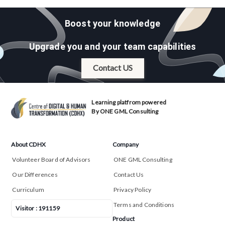
Boost your knowledge
Upgrade you and your team capabilities
Contact US
Learning platfrom powered
By ONE GML Consulting
About CDHX
Company
Volunteer Board of Advisors
ONE GML Consulting
Our Differences
Contact Us
Curriculum
Privacy Policy
Terms and Conditions
Visitor :
191159
Product