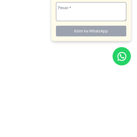
Kirim ke WhatsApp
Boost your knowledge
Upgrade you and your team capabilities
Contact US
Learning platfrom powered
By ONE GML Consulting