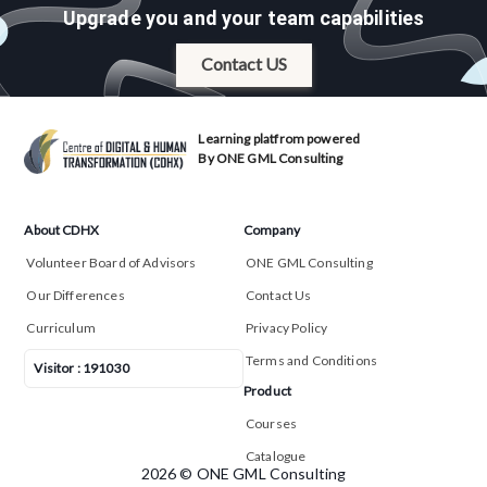
Upgrade you and your team capabilities
Contact US
Learning platfrom powered
By ONE GML Consulting
About CDHX
Company
Volunteer Board of Advisors
ONE GML Consulting
Our Differences
Contact Us
Curriculum
Privacy Policy
Terms and Conditions
Visitor :
191030
Product
Courses
Catalogue
2026
© ONE GML Consulting