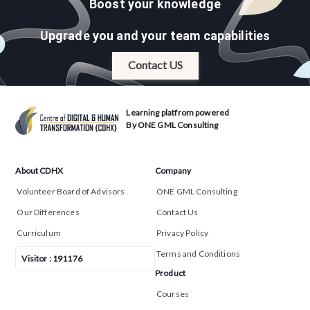
Boost your knowledge
Upgrade you and your team capabilities
Contact US
Learning platfrom powered
By ONE GML Consulting
About CDHX
Company
Volunteer Board of Advisors
ONE GML Consulting
Our Differences
Contact Us
Curriculum
Privacy Policy
Terms and Conditions
Visitor :
191176
Product
Courses