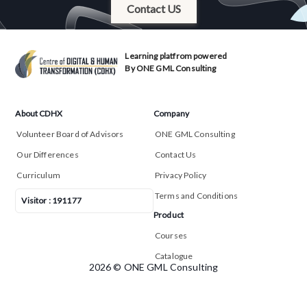
Contact US
Learning platfrom powered
By ONE GML Consulting
About CDHX
Company
Volunteer Board of Advisors
ONE GML Consulting
Our Differences
Contact Us
Curriculum
Privacy Policy
Terms and Conditions
Visitor :
191177
Product
Courses
Catalogue
2026
© ONE GML Consulting