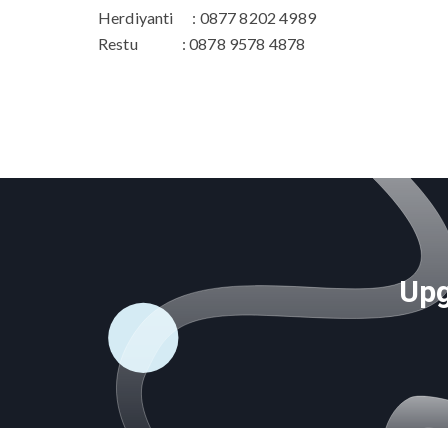
Herdiyanti : 0877 8202 4989
Restu : 0878 9578 4878
Upg